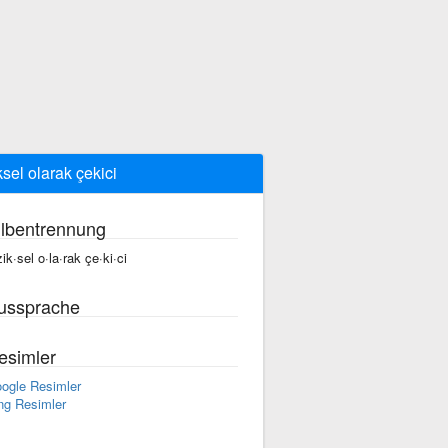
iksel olarak çekici
ilbentrennung
zik·sel o·la·rak çe·ki·ci
ussprache
esimler
ogle Resimler
ng Resimler