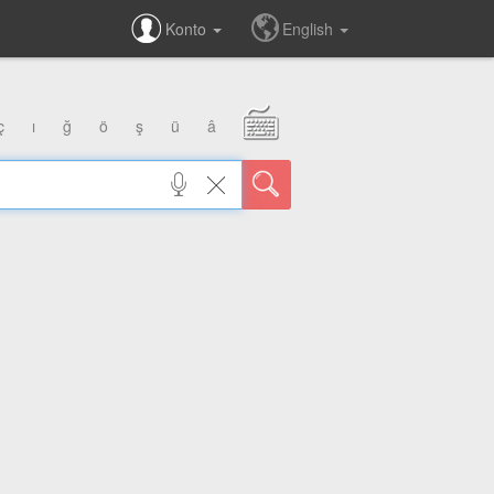
Konto
English
ç
ı
ğ
ö
ş
ü
â