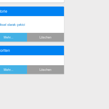
torie
ziksel olarak çekici
Mehr...
Löschen
oriten
Mehr...
Löschen