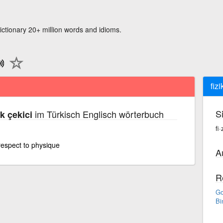
ictionary 20+ million words and idioms.
fiz
S
im Türkisch Englisch wörterbuch
ak çekici
fi·
 respect to physique
A
R
Go
Bi