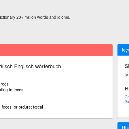
ictionary 20+ million words and idioms.
feç
S
kisch Englisch wörterbuch
fe·
dregs
R
ating to feces
Go
Bi
, feces, or ordure; fæcal
His