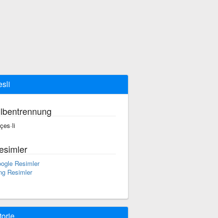
esli
ilbentrennung
çes·li
esimler
ogle Resimler
ng Resimler
torie