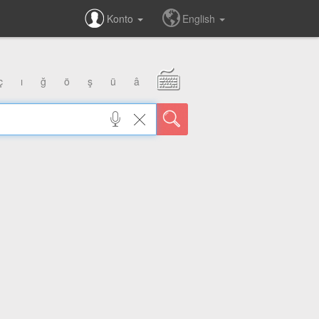
Konto
English
ç
ı
ğ
ö
ş
ü
â