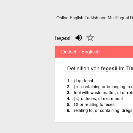
Online English Turkish and Multilingual D
feçesli
Türkisch - Englisch
Definition von
im Tür
feçesli
(Tıp)
fecal
{n}
containing or belonging to 
foul with waste matter; of or rel
{s}
of feces, of excrement
Of or relating to feces
relating to, or containing, dregs