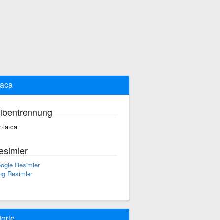
laca
ilbentrennung
z·la·ca
esimler
ogle Resimler
ng Resimler
torie