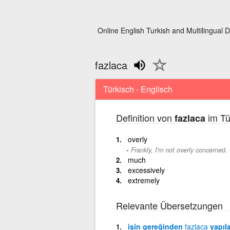
Online English Turkish and Multilingual D
fazlaca
Türkisch - Englisch
Definition von
im Tü
fazlaca
overly
Frankly, I'm not overly concerned.
much
excessively
extremely
Relevante Übersetzungen
işin gereğinden
fazlaca
yapıl