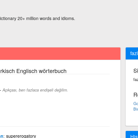
ictionary 20+ million words and idioms.
faz
S
rkisch Englisch wörterbuch
fa
-
Açıkçası, ben fazlaca endişeli değilim.
R
Go
Bi
an
supererogatory
His