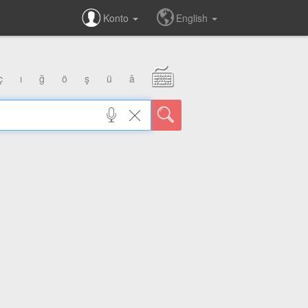
Konto
English
ç
ı
ğ
ö
ş
ü
â