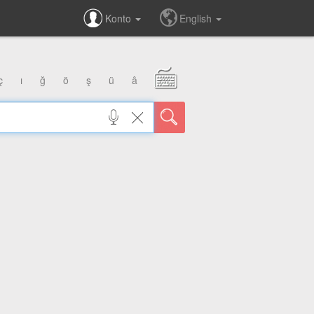
Konto
English
ç
ı
ğ
ö
ş
ü
â