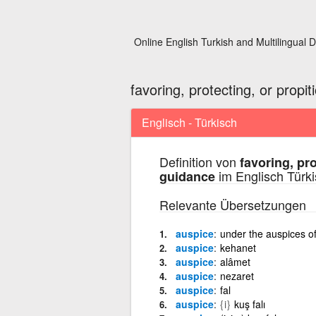
Online English Turkish and Multilingual D
favoring, protecting, or propi
Englisch - Türkisch
Definition von
favoring, pro
im Englisch Türk
guidance
Relevante Übersetzungen
auspice
under the auspices o
auspice
kehanet
auspice
alâmet
auspice
nezaret
auspice
fal
auspice
{i}
kuş falı