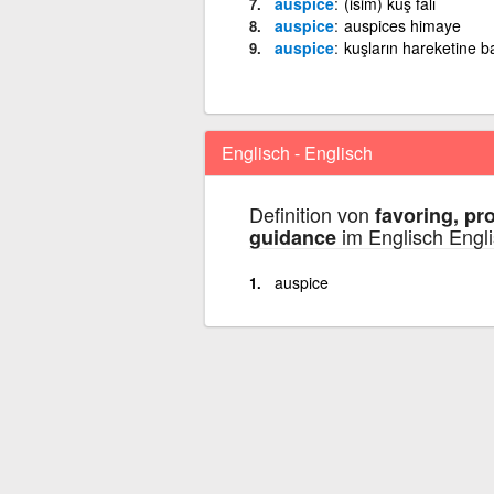
auspice
(isim) kuş falı
auspice
auspices himaye
auspice
kuşların hareketine b
Englisch - Englisch
Definition von
favoring, pro
im Englisch Engl
guidance
auspice