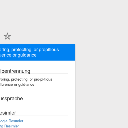
oring, protecting, or propitious
luence or guidance
ilbentrennung
voring, protecting, or pro·pi·tious
·flu·ence or guid·ance
ussprache
esimler
ogle Resimler
ng Resimler