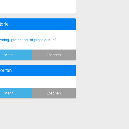
torie
voring, protecting, or propitious infl..
Mehr...
Löschen
oriten
Mehr...
Löschen