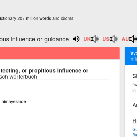
ictionary 20+ million words and idioms.
tious influence or guidance
fav
inf
tecting, or propitious influence or
S
isch wörterbuch
fa
in
f himayesinde
A
R
Go
Bi