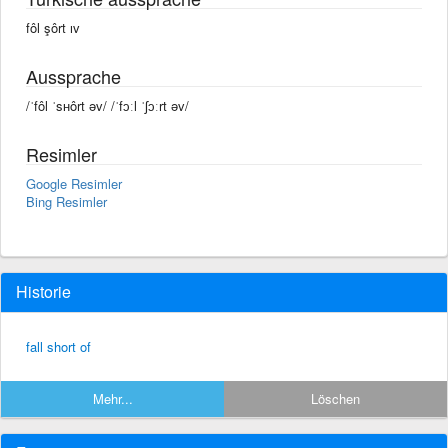
fôl şôrt ıv
Aussprache
/ˈfôl ˈsʜôrt əv/ /ˈfɔːl ˈʃɔːrt əv/
Resimler
Google Resimler
Bing Resimler
Historie
fall short of
Mehr...
Löschen