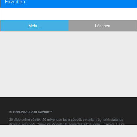
Favoriten
Mehr...
Löschen
© 1999-2026 Sesli Sözlük™
20 dilde online sözlük. 20 milyondan fazla sözcük ve anlamı üç farklı aksanda
dinleme seçeneği. Cümle ve Videolar ile zenginleştirilmiş içerik. Etimoloji, Eş ve
Zıt anlamlar, kelime okunuşları ve günün kelimesi. Yazım Türkçeleştirici ile hatalı
Türkçe metinleri düzeltme. iOS, Android ve Windows mobil platformlarda online