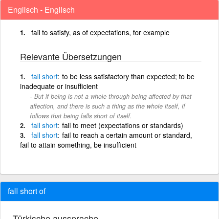
Englisch - Englisch
fail to satisfy, as of expectations, for example
Relevante Übersetzungen
fall
short
to be less satisfactory than expected; to be
inadequate or insufficient
But if being is not a whole through being affected by that
affection, and there is such a thing as the whole itself, if
follows that being falls short of itself.
fall
short
fail to meet (expectations or standards)
fall
short
fail to reach a certain amount or standard,
fail to attain something, be insufficient
fall short of
Türkische aussprache