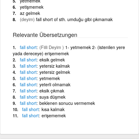
yetmemek
yetişmemek
az gelmek
(deyim)
fall short of sth. umduğu gibi çıkmamak
Relevante Übersetzungen
fall
short
(Fiili Deyim )
1- yetmemek 2- (istenilen yere
yada dereceye) erişememek
fall
short
eksik gelmek
fall
short
yetersiz kalmak
fall
short
yetersiz gelmek
fall
short
yetmemek
fall
short
yeterli olmamak
fall
short
eksik çıkmak
fall
short
suya düşmek
fall
short
beklenen sonucu vermemek
fall
short
kısa kalmak
fall
short
erişememek