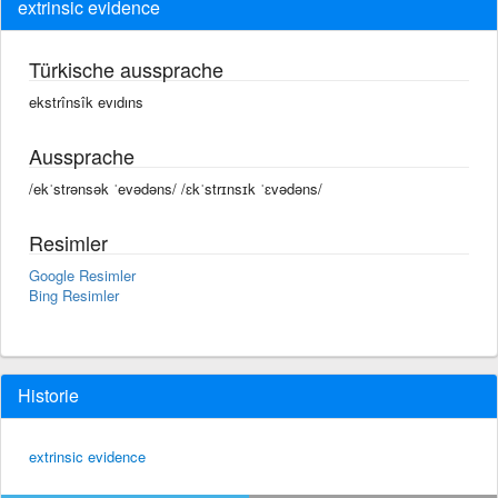
extrinsic evidence
Türkische aussprache
ekstrînsîk evıdıns
Aussprache
/ekˈstrənsək ˈevədəns/ /ɛkˈstrɪnsɪk ˈɛvədəns/
Resimler
Google Resimler
Bing Resimler
Historie
extrinsic evidence