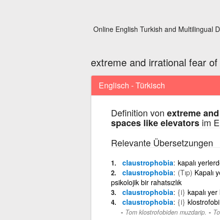
Online English Turkish and Multilingual D
extreme and irrational fear of
Englisch - Türkisch
Definition von
extreme and 
im E
spaces like elevators
Relevante Übersetzungen
claustrophobia
kapalı yerler
claustrophobia
(Tıp)
Kapalı y
psikolojik bir rahatsızlık
claustrophobia
{i}
kapalı yer
claustrophobia
{i}
klostrofobi
-
Tom klostrofobiden muzdarip.
To