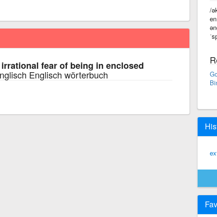
/ə
en
ən
ˈs
R
irrational fear of being in enclosed
nglisch Englisch wörterbuch
Go
Bi
His
ex
Fav