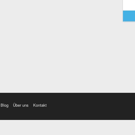
Blog
Über uns
Kontakt
amı üç farklı aksanda dinleme seçeneği. Cümle ve Videolar ile zenginleştirilmiş içerik. Etimolo
eri düzeltme. iOS, Android ve Windows mobil platformlarda online ve offline sözlük programları. 