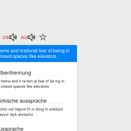
reme and irrational fear of being in
losed spaces like elevators
ilbentrennung
·treme and ir·ra·tion·al fear of be·ing in
·closed spaces like elevators
ürkische aussprache
strim ınd îräşınıl fîr ıv biîng în enklōzd
eysız layk elıveytırz
ussprache