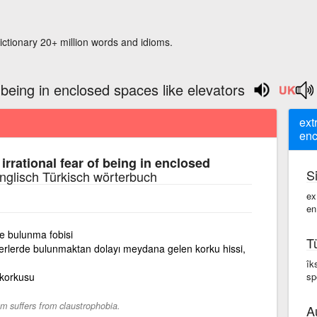
ictionary 20+ million words and idioms.
 being in enclosed spaces like elevators
ext
enc
irrational fear of being in enclosed
S
nglisch Türkisch wörterbuch
ex
en
de bulunma fobisi
T
erlerde bulunmaktan dolayı meydana gelen korku hissi,
îk
 korkusu
sp
m suffers from claustrophobia.
A