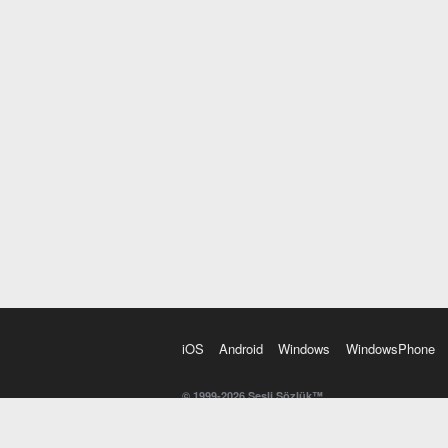
iOS
Android
Windows
WindowsPhone
© 1999-2026 Sesli Sözlük™
20 dilde online sözlük. 20 milyondan fazla sözcük ve anl
kelimesi. Yazım Türkçeleştirici ile hatalı Türkçe metinl