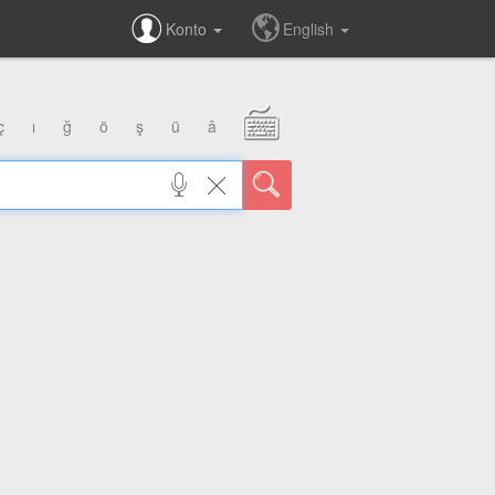
Konto
English
ç
ı
ğ
ö
ş
ü
â