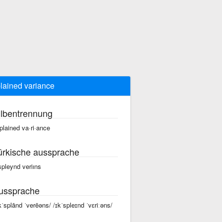
lained variance
ilbentrennung
plained va·ri·ance
ürkische aussprache
spleynd veriıns
ussprache
kˈsplānd ˈverēəns/ /ɪkˈspleɪnd ˈvɛriːəns/