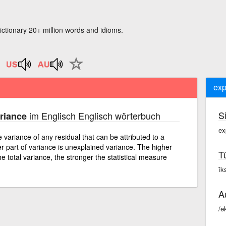
ictionary 20+ million words and idioms.
exp
S
im Englisch Englisch wörterbuch
riance
ex
e variance of any residual that can be attributed to a
er part of variance is unexplained variance. The higher
T
he total variance, the stronger the statistical measure
îk
A
/ə