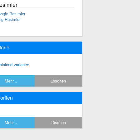
esimler
ogle Resimler
ng Resimler
torie
plained variance
Mehr...
Löschen
oriten
Mehr...
Löschen