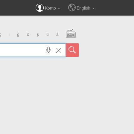
Konto
English
ç
ı
ğ
ö
ş
ü
â