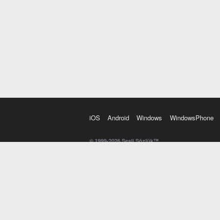
iOS
Android
Windows
WindowsPhone
© 1999-2026 Sesli Sözlük™
20 dilde online sözlük. 20 milyondan fazla sözcük ve anl
kelimesi. Yazım Türkçeleştirici ile hatalı Türkçe metinl
İngilizce kelime haznenizi arttıracak kelime oyunları. 
seslendirilişini otomatik dinlemek için ayarlardan isteğin