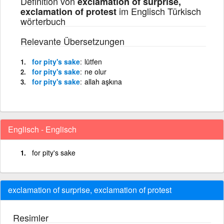
Definition von
exclamation of surprise,
im Englisch Türkisch
exclamation of protest
wörterbuch
Relevante Übersetzungen
for pity's sake
lütfen
for pity's sake
ne olur
for pity's sake
allah aşkına
Englisch - Englisch
for pity's sake
exclamation of surprise, exclamation of protest
Resimler