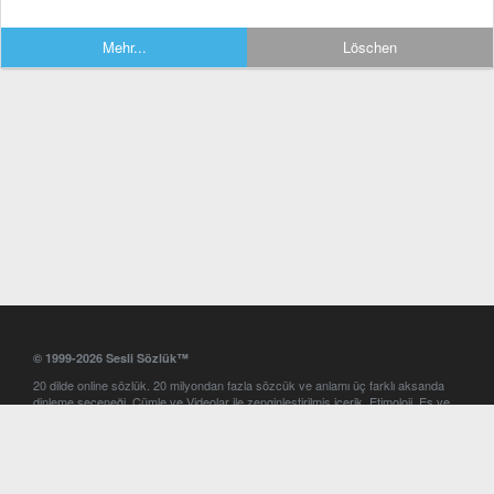
Mehr...
Löschen
© 1999-2026 Sesli Sözlük™
20 dilde online sözlük. 20 milyondan fazla sözcük ve anlamı üç farklı aksanda
dinleme seçeneği. Cümle ve Videolar ile zenginleştirilmiş içerik. Etimoloji, Eş ve
Zıt anlamlar, kelime okunuşları ve günün kelimesi. Yazım Türkçeleştirici ile hatalı
Türkçe metinleri düzeltme. iOS, Android ve Windows mobil platformlarda online
ve offline sözlük programları. Sesli Sözlük garantisinde Profesyonel çeviri
hizmetleri. İngilizce kelime haznenizi arttıracak kelime oyunları. Ayarlar
bölümünü kullarak çevirisini görmek istediğiniz sözlükleri seçme ve aynı