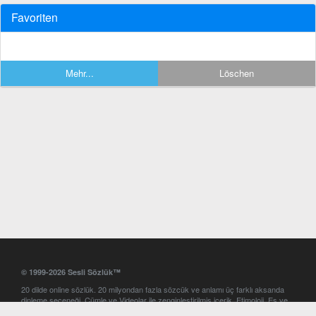
Favoriten
Mehr...
Löschen
© 1999-2026 Sesli Sözlük™
20 dilde online sözlük. 20 milyondan fazla sözcük ve anlamı üç farklı aksanda
dinleme seçeneği. Cümle ve Videolar ile zenginleştirilmiş içerik. Etimoloji, Eş ve
Zıt anlamlar, kelime okunuşları ve günün kelimesi. Yazım Türkçeleştirici ile hatalı