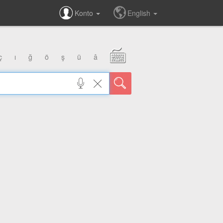
Konto
English
ç
ı
ğ
ö
ş
ü
â