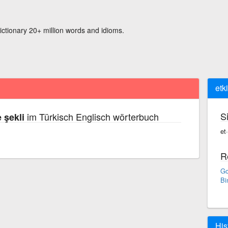
ictionary 20+ million words and idioms.
etk
S
im Türkisch Englisch wörterbuch
 şekli
et
R
Go
Bi
His