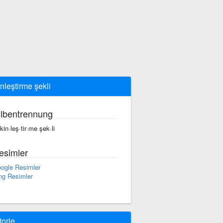
inleştirme şekli
ilbentrennung
·kin·leş·tir·me şek·li
esimler
ogle Resimler
ng Resimler
torie