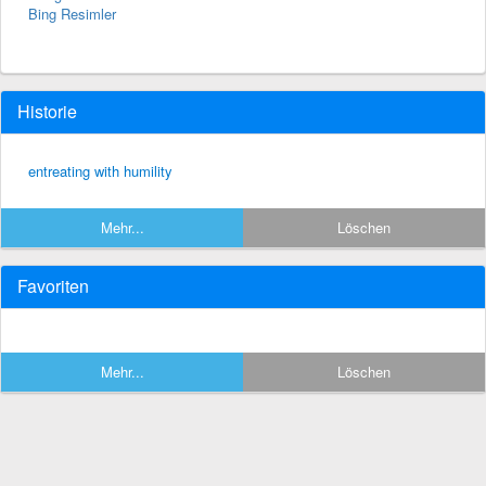
Bing Resimler
Historie
entreating with humility
Mehr...
Löschen
Favoriten
Mehr...
Löschen