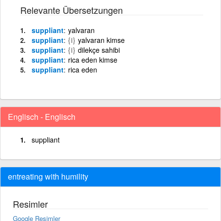
Relevante Übersetzungen
suppliant
yalvaran
suppliant
{i}
yalvaran kimse
suppliant
{i}
dilekçe sahibi
suppliant
rica eden kimse
suppliant
rica eden
Englisch - Englisch
suppliant
entreating with humility
Resimler
Google Resimler