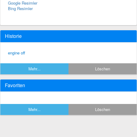
Google Resimler
Bing Resimler
Historie
engine off
Mehr...
Löschen
Favoriten
Mehr...
Löschen