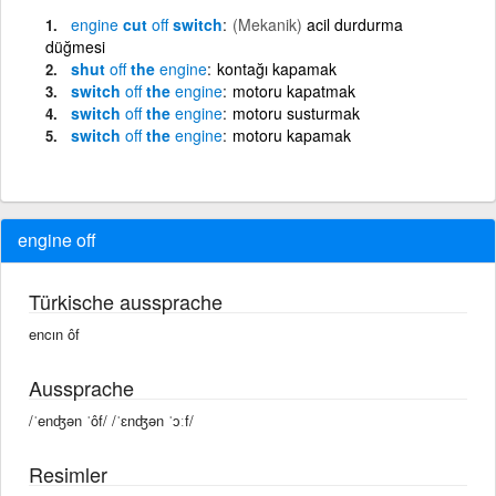
engine
cut
off
switch
(Mekanik)
acil durdurma
düğmesi
shut
off
the
engine
kontağı kapamak
switch
off
the
engine
motoru kapatmak
switch
off
the
engine
motoru susturmak
switch
off
the
engine
motoru kapamak
engine off
Türkische aussprache
encın ôf
Aussprache
/ˈenʤən ˈôf/ /ˈɛnʤən ˈɔːf/
Resimler