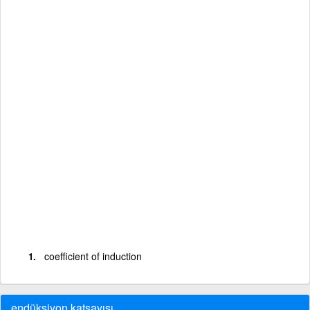
coefficient of induction
endüksiyon katsayısı