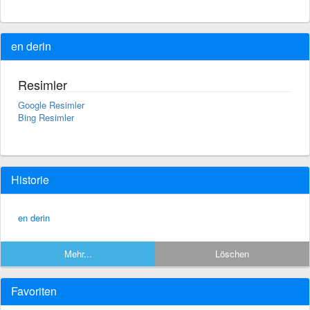
en derin
Resimler
Google Resimler
Bing Resimler
Historie
en derin
Mehr...
Löschen
Favoriten