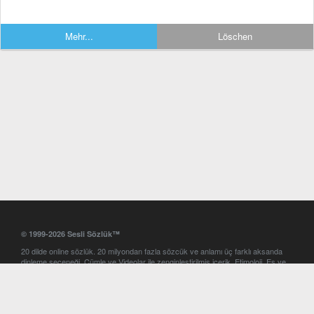
Mehr...
Löschen
© 1999-2026 Sesli Sözlük™
20 dilde online sözlük. 20 milyondan fazla sözcük ve anlamı üç farklı aksanda
dinleme seçeneği. Cümle ve Videolar ile zenginleştirilmiş içerik. Etimoloji, Eş ve
Zıt anlamlar, kelime okunuşları ve günün kelimesi. Yazım Türkçeleştirici ile hatalı
Türkçe metinleri düzeltme. iOS, Android ve Windows mobil platformlarda online
ve offline sözlük programları. Sesli Sözlük garantisinde Profesyonel çeviri
hizmetleri. İngilizce kelime haznenizi arttıracak kelime oyunları. Ayarlar