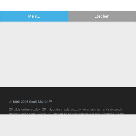
Mehr...
Löschen
© 1999-2026 Sesli Sözlük™
20 dilde online sözlük. 20 milyondan fazla sözcük ve anlamı üç farklı aksanda
dinleme seçeneği. Cümle ve Videolar ile zenginleştirilmiş içerik. Etimoloji, Eş ve
Zıt anlamlar, kelime okunuşları ve günün kelimesi. Yazım Türkçeleştirici ile hatalı
Türkçe metinleri düzeltme. iOS, Android ve Windows mobil platformlarda online
ve offline sözlük programları. Sesli Sözlük garantisinde Profesyonel çeviri
hizmetleri. İngilizce kelime haznenizi arttıracak kelime oyunları. Ayarlar