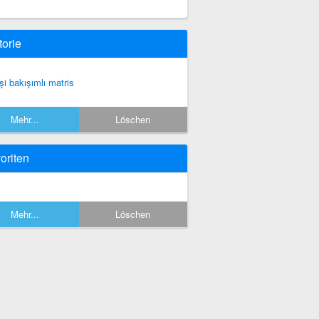
torie
şi bakışımlı matris
Mehr...
Löschen
oriten
Mehr...
Löschen