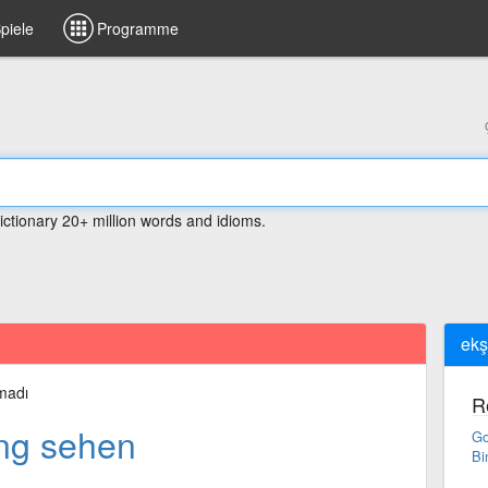
piele
Programme
ictionary 20+ million words and idioms.
ekş
madı
R
ng sehen
Go
Bi