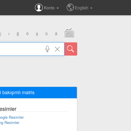
Konto
English
ç
ı
ğ
ö
ş
ü
â
i bakışımlı matris
esimler
ogle Resimler
ng Resimler