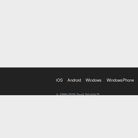
iOS
Android
Windows
WindowsPhone
© 1999-2026 Sesli Sözlük™
20 dilde online sözlük. 20 milyondan fazla sözcük ve anl
kelimesi. Yazım Türkçeleştirici ile hatalı Türkçe metinl
İngilizce kelime haznenizi arttıracak kelime oyunları. 
seslendirilişini otomatik dinlemek için ayarlardan isteğin