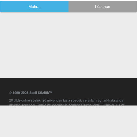
Mehr...
Löschen
© 1999-2026 Sesli Sözlük™
20 dilde online sözlük. 20 milyondan fazla sözcük ve anlamı üç farklı aksanda
dinleme seçeneği. Cümle ve Videolar ile zenginleştirilmiş içerik. Etimoloji, Eş ve
Zıt anlamlar, kelime okunuşları ve günün kelimesi. Yazım Türkçeleştirici ile hatalı
Türkçe metinleri düzeltme. iOS, Android ve Windows mobil platformlarda online
ve offline sözlük programları. Sesli Sözlük garantisinde Profesyonel çeviri
hizmetleri. İngilizce kelime haznenizi arttıracak kelime oyunları. Ayarlar
bölümünü kullarak çevirisini görmek istediğiniz sözlükleri seçme ve aynı
zamanda sözlüklerin gösterim sırasını ayarlama imkanı. Kelimelerin
seslendirilişini otomatik dinlemek için ayarlardan isteğiniz aksanı seçebilirsiniz.