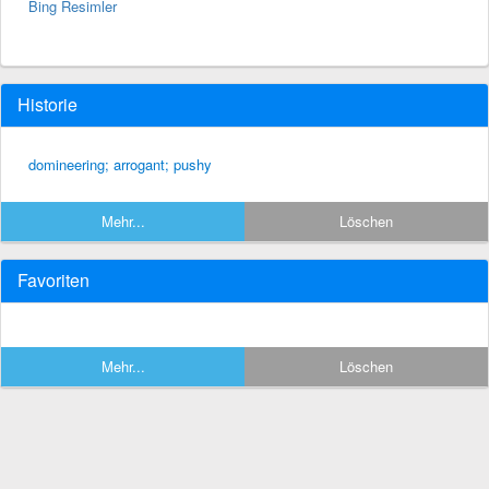
Bing Resimler
Historie
domineering; arrogant; pushy
Mehr...
Löschen
Favoriten
Mehr...
Löschen