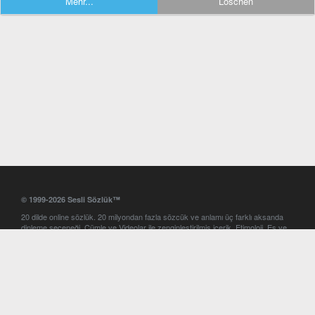
Mehr...
Löschen
© 1999-2026 Sesli Sözlük™
20 dilde online sözlük. 20 milyondan fazla sözcük ve anlamı üç farklı aksanda
dinleme seçeneği. Cümle ve Videolar ile zenginleştirilmiş içerik. Etimoloji, Eş ve
Zıt anlamlar, kelime okunuşları ve günün kelimesi. Yazım Türkçeleştirici ile hatalı
Türkçe metinleri düzeltme. iOS, Android ve Windows mobil platformlarda online
ve offline sözlük programları. Sesli Sözlük garantisinde Profesyonel çeviri
hizmetleri. İngilizce kelime haznenizi arttıracak kelime oyunları. Ayarlar
bölümünü kullarak çevirisini görmek istediğiniz sözlükleri seçme ve aynı
zamanda sözlüklerin gösterim sırasını ayarlama imkanı. Kelimelerin
seslendirilişini otomatik dinlemek için ayarlardan isteğiniz aksanı seçebilirsiniz.