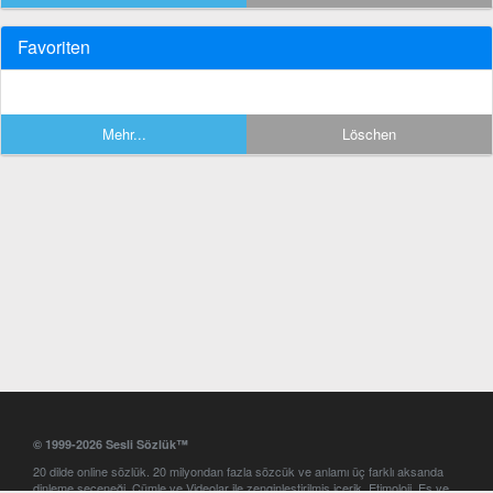
Favoriten
Mehr...
Löschen
© 1999-2026 Sesli Sözlük™
20 dilde online sözlük. 20 milyondan fazla sözcük ve anlamı üç farklı aksanda
dinleme seçeneği. Cümle ve Videolar ile zenginleştirilmiş içerik. Etimoloji, Eş ve