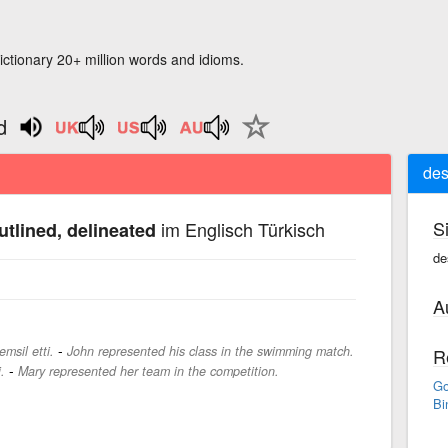
ictionary 20+ million words and idioms.
d
des
S
im Englisch Türkisch
utlined, delineated
de
A
-
msil etti.
John represented his class in the swimming match.
R
-
.
Mary represented her team in the competition.
Go
Bi