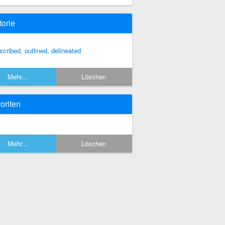
torie
scribed, outlined, delineated
Mehr...
Löschen
oriten
Mehr...
Löschen