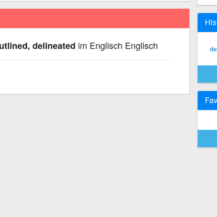
His
im Englisch Englisch
utlined, delineated
de
Fav