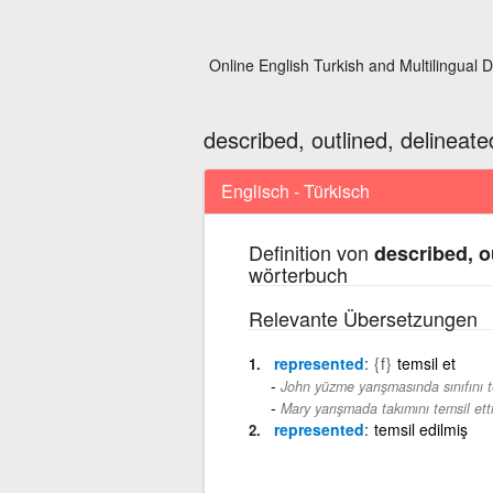
Online English Turkish and Multilingual D
described, outlined, delineate
Englisch - Türkisch
Definition von
described, o
wörterbuch
Relevante Übersetzungen
represented
{f}
temsil et
John yüzme yarışmasında sınıfını te
Mary yarışmada takımını temsil etti
represented
temsil edilmiş