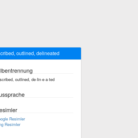
cribed, outlined, delineated
ilbentrennung
scribed, outlined, de·lin·e·a·ted
ussprache
esimler
ogle Resimler
ng Resimler