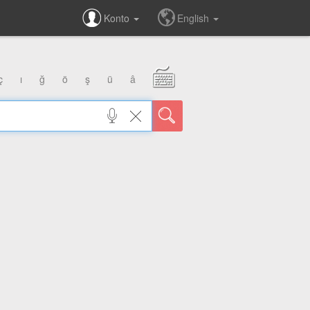
Konto
English
ç
ı
ğ
ö
ş
ü
â