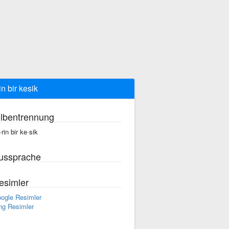
in bir kesik
ilbentrennung
·rin bir ke·sik
ussprache
esimler
ogle Resimler
ng Resimler