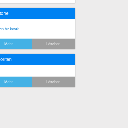
torie
rin bir kesik
Mehr...
Löschen
oriten
Mehr...
Löschen