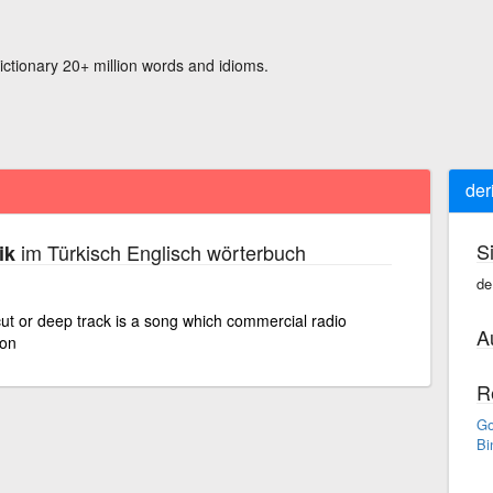
ictionary 20+ million words and idioms.
der
S
im Türkisch Englisch wörterbuch
ik
de
ut or deep track is a song which commercial radio
A
son
R
Go
Bi