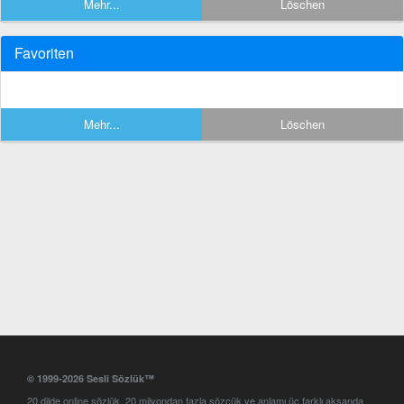
Mehr...
Löschen
Favoriten
Mehr...
Löschen
© 1999-2026 Sesli Sözlük™
20 dilde online sözlük. 20 milyondan fazla sözcük ve anlamı üç farklı aksanda