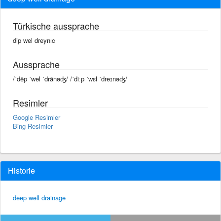
Türkische aussprache
dip wel dreynıc
Aussprache
/ˈdēp ˈwel ˈdrānəʤ/ /ˈdiːp ˈwɛl ˈdreɪnəʤ/
Resimler
Google Resimler
Bing Resimler
Historie
deep well drainage