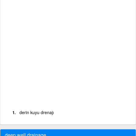
derin kuyu drenajı
deep well drainage