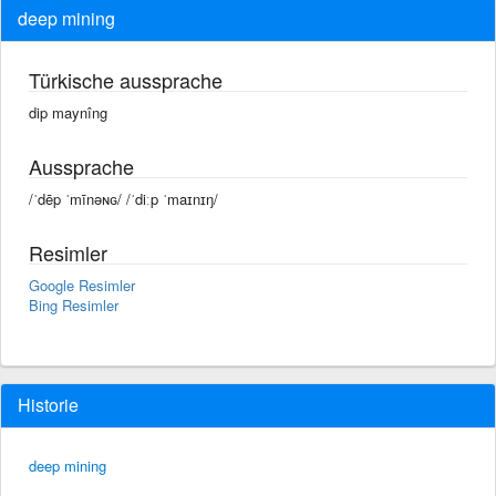
deep mining
Türkische aussprache
dip maynîng
Aussprache
/ˈdēp ˈmīnəɴɢ/ /ˈdiːp ˈmaɪnɪŋ/
Resimler
Google Resimler
Bing Resimler
Historie
deep mining