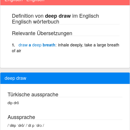
Definition von
im Englisch
deep draw
Englisch wörterbuch
Relevante Übersetzungen
draw
a
deep
breath
inhale deeply, take a large breath
of air
deep draw
Türkische aussprache
dip drô
Aussprache
/ˈdēp ˈdrô/ /ˈdiːp ˈdrɔː/