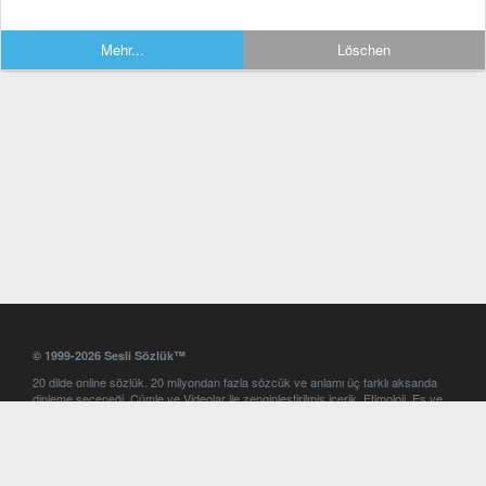
Mehr...
Löschen
© 1999-2026 Sesli Sözlük™
20 dilde online sözlük. 20 milyondan fazla sözcük ve anlamı üç farklı aksanda
dinleme seçeneği. Cümle ve Videolar ile zenginleştirilmiş içerik. Etimoloji, Eş ve
Zıt anlamlar, kelime okunuşları ve günün kelimesi. Yazım Türkçeleştirici ile hatalı
Türkçe metinleri düzeltme. iOS, Android ve Windows mobil platformlarda online
ve offline sözlük programları. Sesli Sözlük garantisinde Profesyonel çeviri
hizmetleri. İngilizce kelime haznenizi arttıracak kelime oyunları. Ayarlar
bölümünü kullarak çevirisini görmek istediğiniz sözlükleri seçme ve aynı