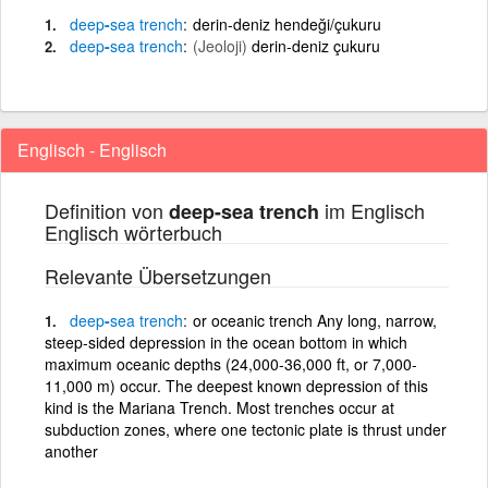
deep
-
sea
trench
derin-deniz hendeği/çukuru
deep
-
sea
trench
(Jeoloji)
derin-deniz çukuru
Englisch - Englisch
Definition von
im Englisch
deep-sea trench
Englisch wörterbuch
Relevante Übersetzungen
deep
-
sea
trench
or oceanic trench Any long, narrow,
steep-sided depression in the ocean bottom in which
maximum oceanic depths (24,000-36,000 ft, or 7,000-
11,000 m) occur. The deepest known depression of this
kind is the Mariana Trench. Most trenches occur at
subduction zones, where one tectonic plate is thrust under
another