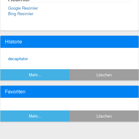
Google Resimler
Bing Resimler
Historie
decapitator
Mehr...
Löschen
Favoriten
Mehr...
Löschen