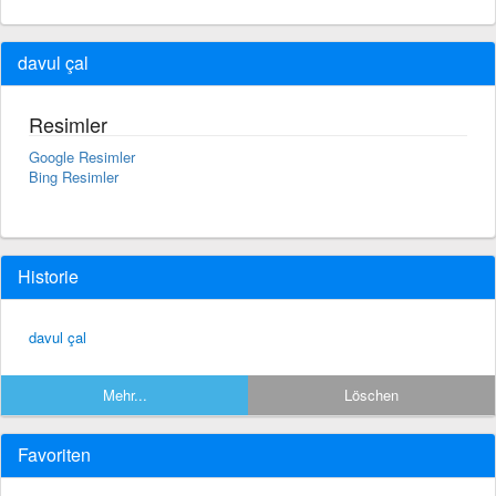
davul çal
Resimler
Google Resimler
Bing Resimler
Historie
davul çal
Mehr...
Löschen
Favoriten