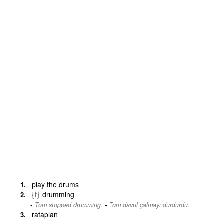
play the drums
{f}
drumming
-
Tom stopped drumming.
Tom davul çalmayı durdurdu.
rataplan