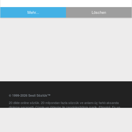
Mehr...
Löschen
© 1999-2026 Sesli Sözlük™
20 dilde online sözlük. 20 milyondan fazla sözcük ve anlamı üç farklı aksanda
dinleme seçeneği. Cümle ve Videolar ile zenginleştirilmiş içerik. Etimoloji, Eş ve
Zıt anlamlar, kelime okunuşları ve günün kelimesi. Yazım Türkçeleştirici ile hatalı
Türkçe metinleri düzeltme. iOS, Android ve Windows mobil platformlarda online
ve offline sözlük programları. Sesli Sözlük garantisinde Profesyonel çeviri
hizmetleri. İngilizce kelime haznenizi arttıracak kelime oyunları. Ayarlar
bölümünü kullarak çevirisini görmek istediğiniz sözlükleri seçme ve aynı