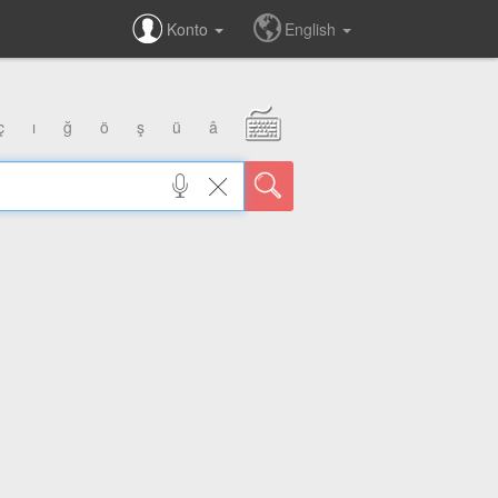
Konto
English
ç
ı
ğ
ö
ş
ü
â