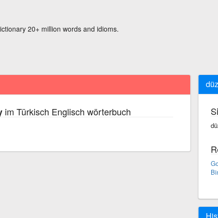
ictionary 20+ million words and idioms.
düz
S
im Türkisch Englisch wörterbuch
y
dü
R
Go
Bi
His