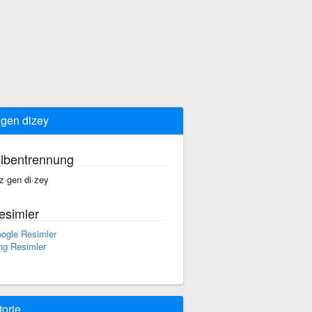
gen dizey
ilbentrennung
z·gen di·zey
esimler
ogle Resimler
ng Resimler
torie