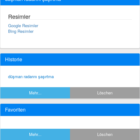
Resimler
Google Resimler
Bing Resimler
Historie
düşman radarını şaşırtma
Mehr...
Löschen
Favoriten
Mehr...
Löschen