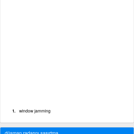
window jamming
düşman radarını şaşırtma