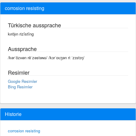
corrosion resisting
Türkische aussprache
kırōjın rizîstîng
Aussprache
/kərˈōᴢʜən rēˈzəstəɴɢ/ /kɜrˈoʊʒən riːˈzɪstɪŋ/
Resimler
Google Resimler
Bing Resimler
Historie
corrosion resisting