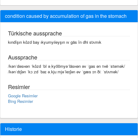
condition caused by accumulation of gas in the stomach
Türkische aussprache
kındîşın kôzd bay ıkyumyıleyşın ıv gäs în dhi stʌmık
Aussprache
/kənˈdəsʜən ˈkôzd ˈbī əˌkyo͞omyəˈlāsʜən əv ˈgas ən ᴛʜē ˈstəmək/
/kənˈdɪʃən ˈkɔːzd ˈbaɪ əˌkjuːmjəˈleɪʃən əv ˈɡæs ɪn ðiː ˈstʌmək/
Resimler
Google Resimler
Bing Resimler
Historie