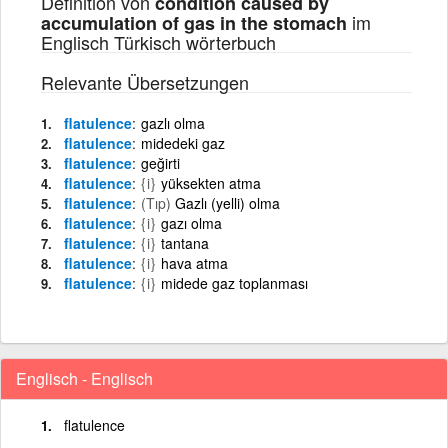
Definition von
condition caused by
im
accumulation of gas in the stomach
Englisch Türkisch wörterbuch
Relevante Übersetzungen
flatulence
gazlı olma
flatulence
midedeki gaz
flatulence
geğirti
flatulence
{i}
yüksekten atma
flatulence
(Tıp)
Gazlı (yelli) olma
flatulence
{i}
gazı olma
flatulence
{i}
tantana
flatulence
{i}
hava atma
flatulence
{i}
midede gaz toplanması
Englisch - Englisch
flatulence