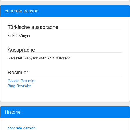
concrete canyon
Türkische aussprache
kınkrit känyın
Aussprache
/kənˈkrēt ˈkanyən/ /kənˈkriːt ˈkænjən/
Resimler
Google Resimler
Bing Resimler
Historie
concrete canyon