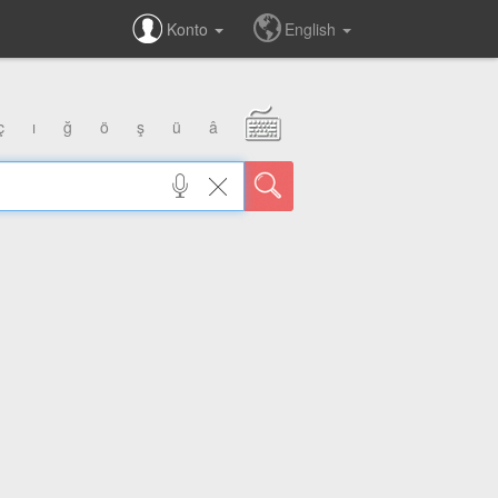
Konto
English
ç
ı
ğ
ö
ş
ü
â