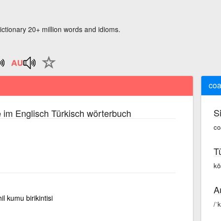
ictionary 20+ million words and idioms.
coa
S
im Englisch Türkisch wörterbuch
e
co
T
kō
A
il kumu birikintisi
/ˈ