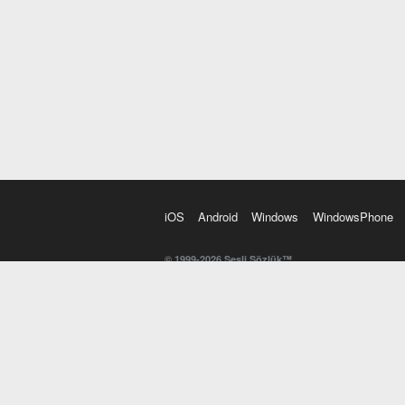
iOS
Android
Windows
WindowsPhone
© 1999-2026 Sesli Sözlük™
20 dilde online sözlük. 20 milyondan fazla sözcük ve anl
kelimesi. Yazım Türkçeleştirici ile hatalı Türkçe metinl
İngilizce kelime haznenizi arttıracak kelime oyunları. 
seslendirilişini otomatik dinlemek için ayarlardan isteğin