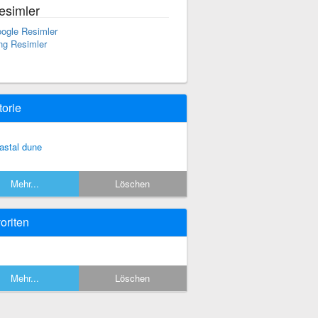
esimler
ogle Resimler
ng Resimler
torie
astal dune
Mehr...
Löschen
oriten
Mehr...
Löschen