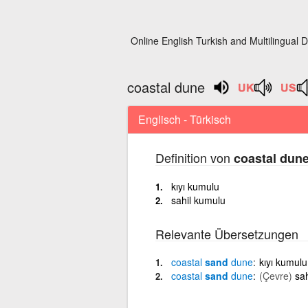
Online English Turkish and Multilingual D
coastal dune
Englisch - Türkisch
Definition von
coastal dun
kıyı kumulu
sahil kumulu
Relevante Übersetzungen
coastal
sand
dune
kıyı kumulu
coastal
sand
dune
(Çevre)
sah