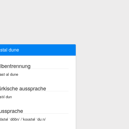
stal dune
ilbentrennung
ast·al dune
ürkische aussprache
stıl dun
ussprache
kōstəl ˈdo͞on/ /ˈkoʊstəl ˈduːn/