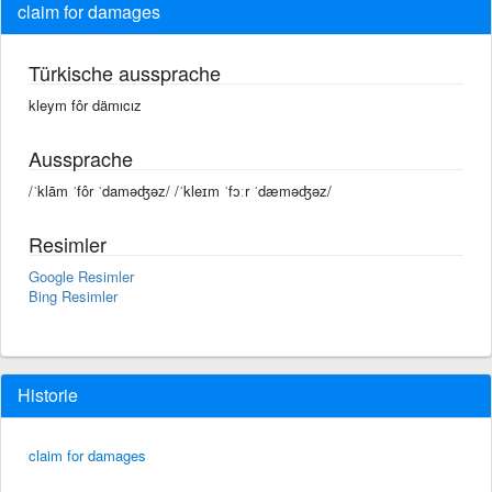
claim for damages
Türkische aussprache
kleym fôr dämıcız
Aussprache
/ˈklām ˈfôr ˈdaməʤəz/ /ˈkleɪm ˈfɔːr ˈdæməʤəz/
Resimler
Google Resimler
Bing Resimler
Historie
claim for damages