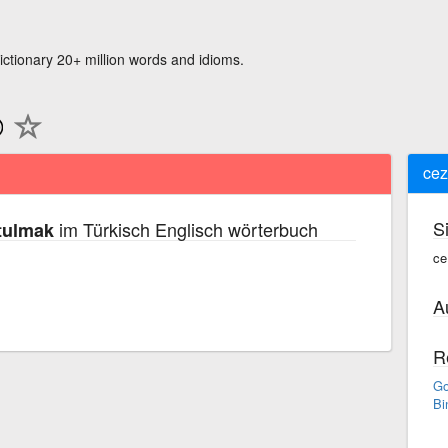
ictionary 20+ million words and idioms.
cez
S
im Türkisch Englisch wörterbuch
tulmak
ce
A
R
Go
Bi