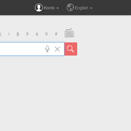
Konto
English
ç
ı
ğ
ö
ş
ü
â