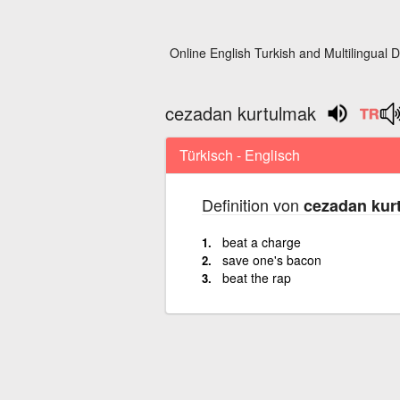
Online English Turkish and Multilingual D
cezadan kurtulmak
Türkisch - Englisch
Definition von
cezadan kur
beat a charge
save one's bacon
beat the rap