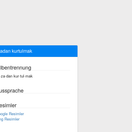
adan kurtulmak
ilbentrennung
·za·dan kur·tul·mak
ussprache
esimler
ogle Resimler
ng Resimler