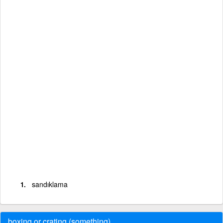
sandıklama
boxing or crating (something)