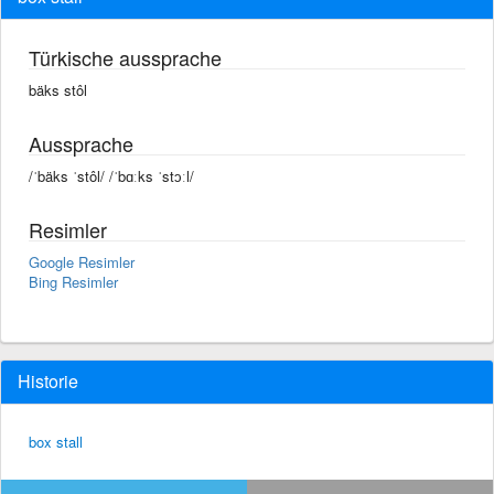
Türkische aussprache
bäks stôl
Aussprache
/ˈbäks ˈstôl/ /ˈbɑːks ˈstɔːl/
Resimler
Google Resimler
Bing Resimler
Historie
box stall