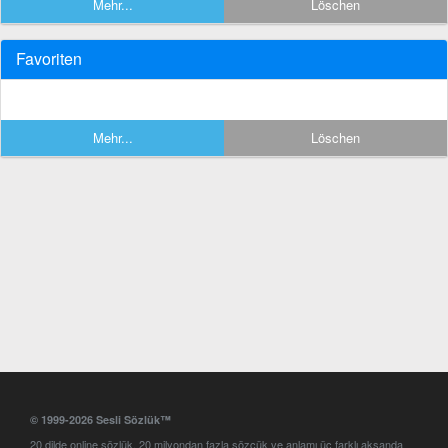
Mehr...
Löschen
Favoriten
Mehr...
Löschen
© 1999-2026 Sesli Sözlük™
20 dilde online sözlük. 20 milyondan fazla sözcük ve anlamı üç farklı aksanda