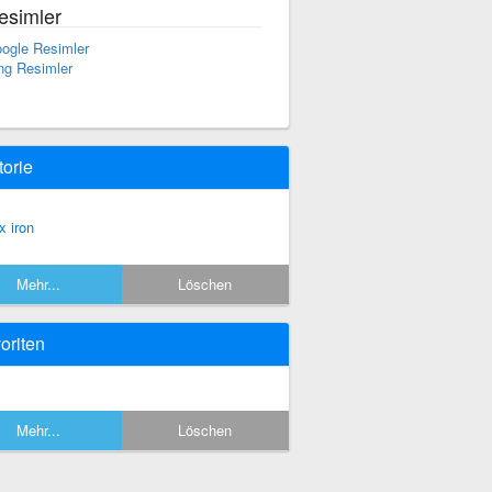
esimler
ogle Resimler
ng Resimler
torie
x iron
Mehr...
Löschen
oriten
Mehr...
Löschen