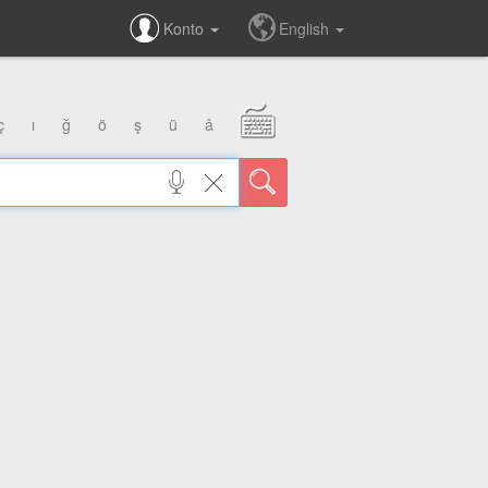
Konto
English
ç
ı
ğ
ö
ş
ü
â