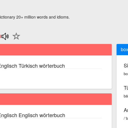
ictionary 20+ million words and idioms.
box
S
nglisch Türkisch wörterbuch
bo
T
bä
A
nglisch Englisch wörterbuch
/ˈ