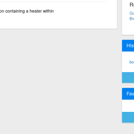
R
on containing a heater within
Go
Bi
His
bo
Fav