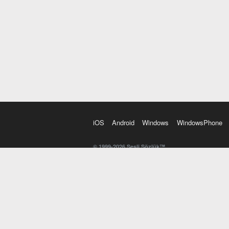
iOS
Android
Windows
WindowsPhone
© 1999-2026 Sesli Sözlük™
20 dilde online sözlük. 20 milyondan fazla sözcük ve anl
kelimesi. Yazım Türkçeleştirici ile hatalı Türkçe metinl
İngilizce kelime haznenizi arttıracak kelime oyunları. 
seslendirilişini otomatik dinlemek için ayarlardan isteğin