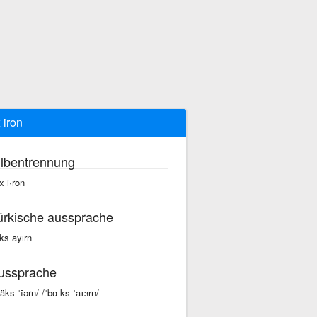
 iron
ilbentrennung
x i·ron
ürkische aussprache
ks ayırn
ussprache
bäks ˈīərn/ /ˈbɑːks ˈaɪɜrn/