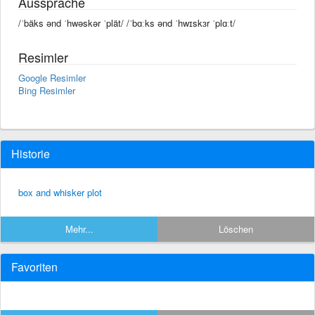
Aussprache
/ˈbäks ənd ˈhwəskər ˈplät/ /ˈbɑːks ənd ˈhwɪskɜr ˈplɑːt/
Resimler
Google Resimler
Bing Resimler
Historie
box and whisker plot
Mehr...
Löschen
Favoriten