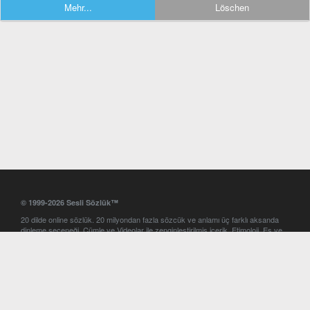
Mehr...
Löschen
© 1999-2026 Sesli Sözlük™
20 dilde online sözlük. 20 milyondan fazla sözcük ve anlamı üç farklı aksanda
dinleme seçeneği. Cümle ve Videolar ile zenginleştirilmiş içerik. Etimoloji, Eş ve
Zıt anlamlar, kelime okunuşları ve günün kelimesi. Yazım Türkçeleştirici ile hatalı
Türkçe metinleri düzeltme. iOS, Android ve Windows mobil platformlarda online
ve offline sözlük programları. Sesli Sözlük garantisinde Profesyonel çeviri
hizmetleri. İngilizce kelime haznenizi arttıracak kelime oyunları. Ayarlar
bölümünü kullarak çevirisini görmek istediğiniz sözlükleri seçme ve aynı
zamanda sözlüklerin gösterim sırasını ayarlama imkanı. Kelimelerin
seslendirilişini otomatik dinlemek için ayarlardan isteğiniz aksanı seçebilirsiniz.