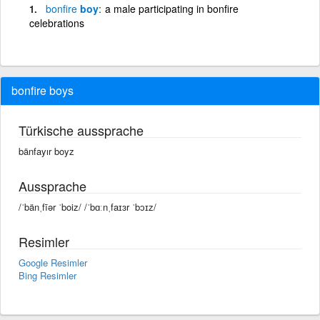
bonfire
boy
a male participating in bonfire
celebrations
bonfire boys
Türkische aussprache
bänfayır boyz
Aussprache
/ˈbänˌfīər ˈboiz/ /ˈbɑːnˌfaɪɜr ˈbɔɪz/
Resimler
Google Resimler
Bing Resimler