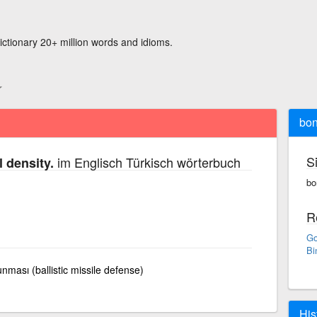
ictionary 20+ million words and idioms.
bon
S
im Englisch Türkisch wörterbuch
 density.
bo
R
Go
Bi
unması (ballistic missile defense)
His