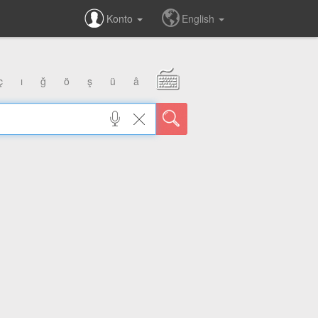
Konto
English
ç
ı
ğ
ö
ş
ü
â