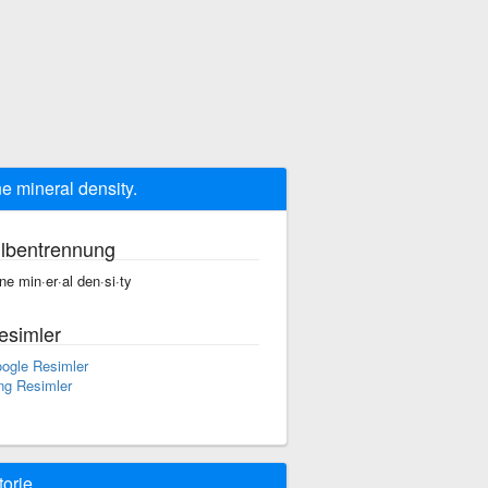
e mineral density.
ilbentrennung
ne min·er·al den·si·ty
esimler
ogle Resimler
ng Resimler
torie