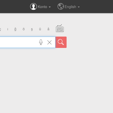
Konto
English
ç
ı
ğ
ö
ş
ü
â