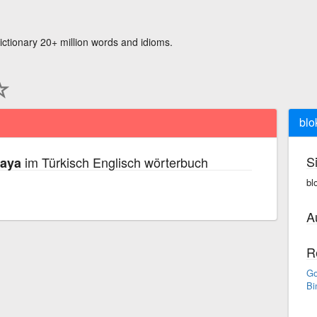
ictionary 20+ million words and idioms.
blo
S
im Türkisch Englisch wörterbuch
kaya
bl
A
R
Go
Bi