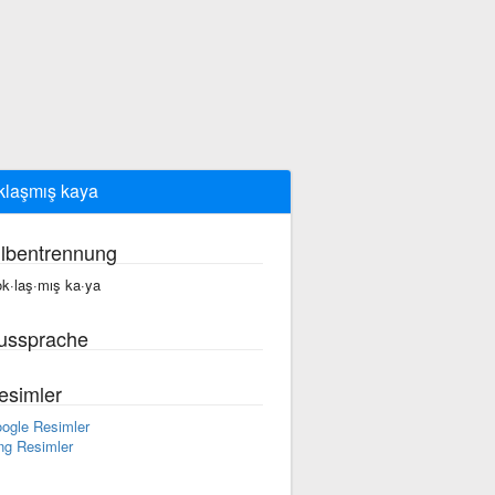
klaşmış kaya
ilbentrennung
ok·laş·mış ka·ya
ussprache
esimler
ogle Resimler
ng Resimler