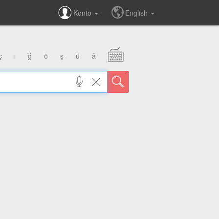
Konto
English
ç
ı
ğ
ö
ş
ü
â