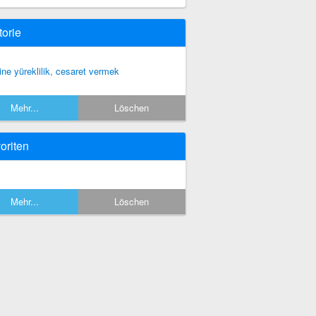
torie
rine yüreklilik, cesaret vermek
Mehr...
Löschen
oriten
Mehr...
Löschen