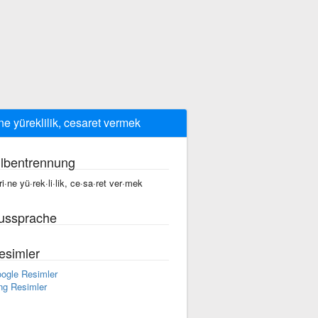
ine yüreklilik, cesaret vermek
ilbentrennung
·ri·ne yü·rek·li·lik, ce·sa·ret ver·mek
ussprache
esimler
ogle Resimler
ng Resimler