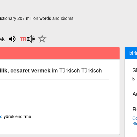
ictionary 20+ million words and idioms.
ek
bir
S
im Türkisch Türkisch
ilik, cesaret vermek
bi
A
R
e
yüreklendirme
Go
Bi