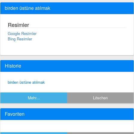
birden üstüne atılmak
Resimler
Google Resimler
Bing Resimler
Historie
birden üstüne atılmak
Mehr...
Löschen
Favoriten