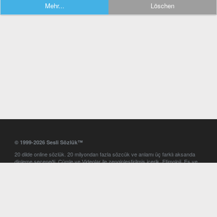
Mehr...
Löschen
© 1999-2026 Sesli Sözlük™
20 dilde online sözlük. 20 milyondan fazla sözcük ve anlamı üç farklı aksanda
dinleme seçeneği. Cümle ve Videolar ile zenginleştirilmiş içerik. Etimoloji, Eş ve
Zıt anlamlar, kelime okunuşları ve günün kelimesi. Yazım Türkçeleştirici ile hatalı
Türkçe metinleri düzeltme. iOS, Android ve Windows mobil platformlarda online
ve offline sözlük programları. Sesli Sözlük garantisinde Profesyonel çeviri
hizmetleri. İngilizce kelime haznenizi arttıracak kelime oyunları. Ayarlar
bölümünü kullarak çevirisini görmek istediğiniz sözlükleri seçme ve aynı
zamanda sözlüklerin gösterim sırasını ayarlama imkanı. Kelimelerin
seslendirilişini otomatik dinlemek için ayarlardan isteğiniz aksanı seçebilirsiniz.