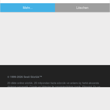
Mehr...
Löschen
© 1999-2026 Sesli Sözlük™
20 dilde online sözlük. 20 milyondan fazla sözcük ve anlamı üç farklı aksanda
dinleme seçeneği. Cümle ve Videolar ile zenginleştirilmiş içerik. Etimoloji, Eş ve
Zıt anlamlar, kelime okunuşları ve günün kelimesi. Yazım Türkçeleştirici ile hatalı
Türkçe metinleri düzeltme. iOS, Android ve Windows mobil platformlarda online
ve offline sözlük programları. Sesli Sözlük garantisinde Profesyonel çeviri
hizmetleri. İngilizce kelime haznenizi arttıracak kelime oyunları. Ayarlar
bölümünü kullarak çevirisini görmek istediğiniz sözlükleri seçme ve aynı
zamanda sözlüklerin gösterim sırasını ayarlama imkanı. Kelimelerin