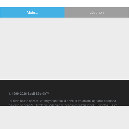
Mehr...
Löschen
© 1999-2026 Sesli Sözlük™
20 dilde online sözlük. 20 milyondan fazla sözcük ve anlamı üç farklı aksanda
dinleme seçeneği. Cümle ve Videolar ile zenginleştirilmiş içerik. Etimoloji, Eş ve
Zıt anlamlar, kelime okunuşları ve günün kelimesi. Yazım Türkçeleştirici ile hatalı
Türkçe metinleri düzeltme. iOS, Android ve Windows mobil platformlarda online
ve offline sözlük programları. Sesli Sözlük garantisinde Profesyonel çeviri
hizmetleri. İngilizce kelime haznenizi arttıracak kelime oyunları. Ayarlar
bölümünü kullarak çevirisini görmek istediğiniz sözlükleri seçme ve aynı