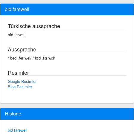
bid farewell
Türkische aussprache
bîd ferwel
Aussprache
/ˈbəd ˌferˈwel/ /ˈbɪd ˌfɛrˈwɛl/
Resimler
Google Resimler
Bing Resimler
Historie
bid farewell