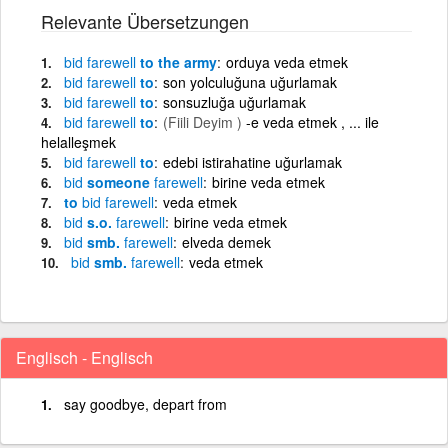
Relevante Übersetzungen
bid
farewell
to the army
orduya veda etmek
bid
farewell
to
son yolculuğuna uğurlamak
bid
farewell
to
sonsuzluğa uğurlamak
bid
farewell
to
(Fiili Deyim )
-e veda etmek , ... ile
helalleşmek
bid
farewell
to
edebi istirahatine uğurlamak
bid
someone
farewell
birine veda etmek
to
bid
farewell
veda etmek
bid
s.o.
farewell
birine veda etmek
bid
smb.
farewell
elveda demek
bid
smb.
farewell
veda etmek
Englisch - Englisch
say goodbye, depart from